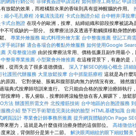
薦的網路行銷公司
菲律賓簽證申請流程
如何辦理工商登記
申請
具有放鬆的效果，而柑橘類水果的香味則具有提神醒腦的作用。
：縮小毛孔療程
冷氣清洗流程
卡式台胞證介紹
台中輕井澤按
是卡式台胞證
在現今的歐洲，按摩、結締組織和節段按摩被認為
中不可或缺的一部分。 按摩療法涉及透過手動觸摸移動身體的
放鬆。
專業外燴服務
歐式料理外燴方案
台中整復推薦
登記工商
植牙手術詳解
適合各場合的餐點外燴服務
如何使用Google Searc
推薦
天母整復治療
由於按摩療法常用、價格低廉且副作用最小，
台中整骨專業推薦
小型聚會外燴推薦
在這種背景下，有趣的是，
根，從而失去了很多道德價值。
深入了解SEO的核心概念
詳細的
行社護照代辦服務
大里放鬆按摩
台中抓龍筋療程
這就是為什麼
免的原因。 它對便秘、脹氣和腹部肌肉無力的情況有效。 雖然
過瑞典式按摩師培訓來進行。 它只能由合格的按摩治療師執行
背部按摩時，客人俯臥，按摩師將滾輪墊放在客人腳踝下，放鬆
EO方法
辦護照所需文件
北投撥筋技術
台中地區的台胞證服務
到
醫服務介紹
墊下巴手術塑造完美比例的臉型
HTML基礎知識
台南
式網頁設計
專業會計師事務所推薦
提升網頁體驗的On Page S
帶來壓力，這就是為什麼值得治療身體的這個部位。
高雄徵信
角度來說，背側部分是第十二節。
解決眼周細紋的眼下細紋醫美