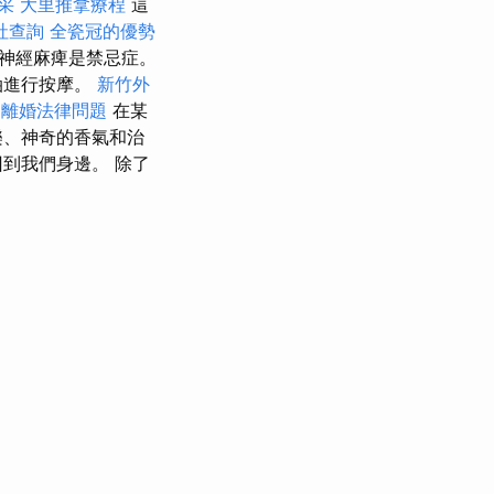
采
大里推拿療程
這
社查詢
全瓷冠的優勢
神經麻痺是禁忌症。
油進行按摩。
新竹外
離婚法律問題
在某
樂、神奇的香氣和治
到我們身邊。 除了