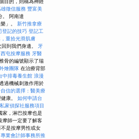
個目的，則稱為神經
高雄徵信服務
豐富美
。 阿南達
快樂」。
新竹推拿療
司登記的技巧
登記工
案，重拾光滑肌膚
次回到我們身邊。
牙
案
西屯按摩服務
牙醫
椎骨的編號顯示了瑞
外燴團隊
在治療背部
台中排毒養生館
浪漫
透過機械刺激作用於
升自信的選擇：醫美療
理健康。
如何申請台
私家偵探社服務項目
國家，淋巴按摩也是
按摩師一定要了解客
而不是按摩男性或女
專業會計師事務所推