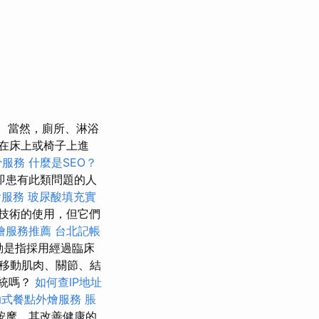
當然，廁所、淋浴
在床上或椅子上進
骨服務
什麼是SEO？
即患有此類問題的人
燴服務
玻尿酸填充實
技術的使用，但它們
燴服務推薦
台北記帳
動是指採用經過臨床
移動肌肉、關節、結
系統嗎？
如何查IP地址
助式餐點外燴服務
脹
按摩，其改善健康的