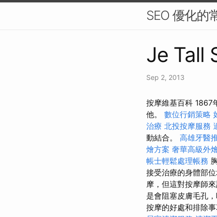
SEO 優化的
Je Tall
Sep 2, 2013
按摩維基百科 18
他。
數位行銷策略
治療
北投按摩服務
動結合。
高雄牙醫
燴方案
奢華高級外
帳士輕鬆處理帳務
胸
接受治療的身體部位
摩，但這對按摩師來
是會阻塞皮膚毛孔，
按摩的好處和排除