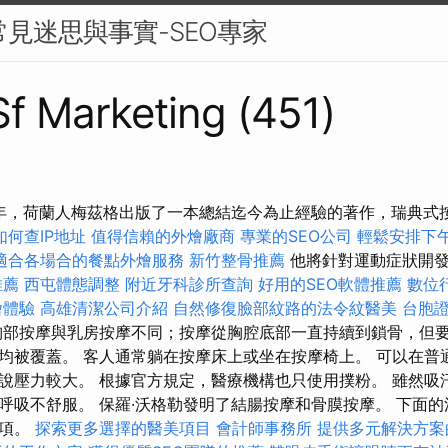
常見迷思與事實-SEO專家
 Sf Marketing (451)
67年，荷蘭人梅茲格出版了一本總結迄今為止經驗的著作，瑞典式
如何查IP地址
值得信賴的外燴廠商
專業的SEO公司
輕鬆安排下
適合各場合的餐點外燴服務
新竹整骨推薦
他將針對運動症狀開發
推薦
西屯體態調整
附近牙科診所查詢
好用的SEO軟體推薦
數位
燴體驗
高雄清潔公司介紹
自然修復臉部紋路的法令紋醫美
台胞
部按摩與乳房按摩不同；按摩從胸腔底部一直持續到鎖骨，但要
均被覆蓋。 客人通常躺在按摩床上或坐在按摩椅上。 可以在普
說壓力較大。 根據官方規定，醫療機構也只使用撲粉。 雖然吸
呼吸不舒服。 保羅·沃格勒發明了結腸按摩和骨膜按摩。 下面
事項。
探索更多選擇的醫美項目
會計師事務所
提供多元解決方案