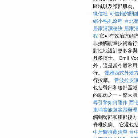
區域以及頸部肌肉。 
徵信社
可信賴的關
縮小毛孔療程
台北
居家清潔秘訣
居家
程
它可有效治療頭痛
非接觸能量技術進行
對性地設計更多參與
丹麥博士。 Emil
外，這是當今最常用
行。
優雅西式外燴
行按摩。
音波拉皮
包括臀部和腰部區
的肌肉之一－臀大肌（m
尋引擎如何運作
西
柬埔寨旅遊簽證辦理
觸到臀部和腰部後
脊椎疾病。 它還包
中牙醫推薦清單
台