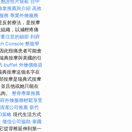
台胞證照片規範
台中
推拿推薦與介紹
高效
摩服務
專業外燴服務
是反射療法，是按摩
軟組織，以減輕疼痛
需要注意的細節
到府
h Console
整復學
因此頸痛患者可能會
瑞典按摩與美國的引
 buffet 外燴價格資
瑞典按摩這個名字在
腹部按摩是瑞典式按摩
，並且他或她只能在
肌肉。
整骨專業推薦
府外燴服務輕鬆享受
清潔公司推薦
新竹
EO策略
現代生活方式
社
徵信公司協助
泰國
它從背椎延伸到第一