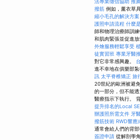
法專業徵信協助
推
撥筋
例如，薰衣草
縮小毛孔的解決方案
護照申請流程
什麼
師和物理治療師訓練
和肌肉緊張並促進
外燴服務輕鬆享受
徒實習班
專業牙醫
對它非常感興趣。
進不幸地在俱樂部紮
訊
太平脊椎矯正
旅
20世紀的歐洲被避
的一部分，但不能透
醫療指示下執行。 
提升排名的Local S
辦護照所需文件
牙
撥筋技術
RWD響應
通常會給人們的背部
簽證申請
從解剖學