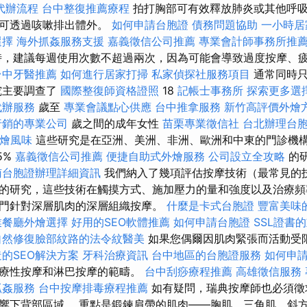
代辦流程
台中整復推薦療程
拍打胸部可有效釋放肺炎或其他呼
液可透過咳嗽排出體外。
如何申請台胞證
債務問題協助
一小時居
選擇
海外抓姦服務支援
嘉義徵信公司推薦
專業會計師事務所推
，建議每週使用次數不超過兩次，因為可能會導致過度按摩、
台中牙醫推薦
如何進行居家打掃
私家偵探社服務項目
通常同時只
究主要調查了
國際整復師資格證照
18
記帳士事務所
探索更多選
代辦服務
歲至
專業會議點心供應
台中推拿服務
新竹高評價外燴
行銷的專業公司
歲之間的成年女性
苗栗專業徵信社
台北辦理台
外燴風味
這些研究是在亞洲、美洲、非洲、歐洲和中東的門診機
5%
嘉義徵信公司推薦
便捷自助式外燴服務
公司設立全攻略
的
南台胞證辦理詳細資訊
我們納入了幾項評估按摩技術（最常見的
的研究，這些技術在觸摸方式、施加壓力的量和強度以及治療頻
門針對深層肌肉的深層組織按摩。
什麼是卡式台胞證
豐富美味
業餐廳外燴選擇
好用的SEO軟體推薦
如何申請台胞證
SSL證書
自然修復臉部紋路的法令紋醫美
如果您偶爾因肌肉緊張而活動受
的SEO解決方案
牙科治療資訊
台中地區的台胞證服務
如何申
治療性按摩和淋巴按摩的範疇。
台中刮痧療程推薦
高雄徵信服務
抓姦服務
台中按摩排毒療程推薦
如有疑問，瑞典按摩師也必須徵
響下背部區域。 重點是鍛鍊肩帶的肌肉——胸肌、三角肌、斜