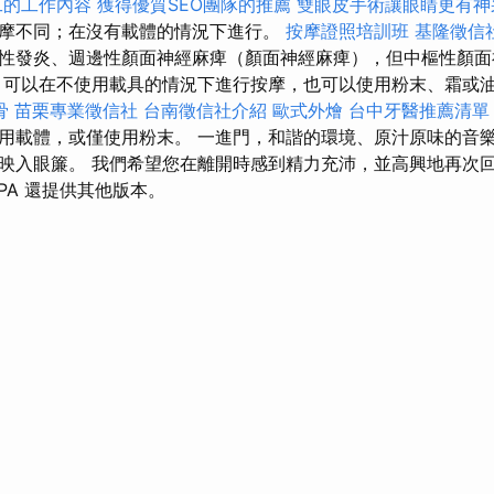
工的工作內容
獲得優質SEO團隊的推薦
雙眼皮手術讓眼睛更有神
摩不同；在沒有載體的情況下進行。
按摩證照培訓班
基隆徵信
性發炎、週邊性顏面神經麻痺（顏面神經麻痺），但中樞性顏面
可以在不使用載具的情況下進行按摩，也可以使用粉末、霜或
骨
苗栗專業徵信社
台南徵信社介紹
歐式外燴
台中牙醫推薦清單
用載體，或僅使用粉末。 一進門，和諧的環境、原汁原味的音
映入眼簾。 我們希望您在離開時感到精力充沛，並高興地再次回
SPA 還提供其他版本。