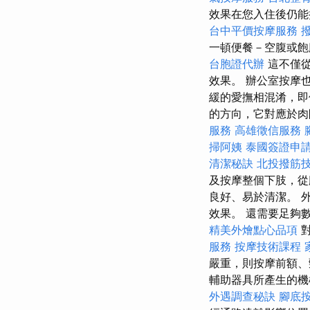
效果在您入住後仍
台中平價按摩服務
一頓便餐－空腹或
台胞證代辦
這不僅從
效果。 辦公室按摩
緩的愛撫相混淆，即
的方向，它對應於肉
服務
高雄徵信服務
掃阿姨
泰國簽證申
清潔秘訣
北投撥筋
及按摩整個下肢，從
良好、易於清潔。 
效果。 還需要足夠
精美外燴點心品項
服務
按摩技術課程
嚴重，則按摩前額
輔助器具所產生的機
外遇調查秘訣
腳底