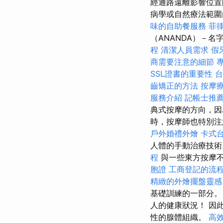
經通路遠離影響位
病學或自然療法範圍
味的自助餐服務
菲
（ANANDA）－
程
清潔人員需求
假
商需要注意的細節
專
SSL證書的重要性
台
齒矯正的方法
按摩
服務介紹
記帳士推
典式按摩的方向，
時，按摩師也特別注
戶外婚禮外燴
卡式
人體的手動治療技
程
與一些東方按摩
胞證
工商登記的流
精緻的外燴擺盤靈感
基礎訓練的一部分。
人的健康狀況！ 因
性的腺體組織。
高