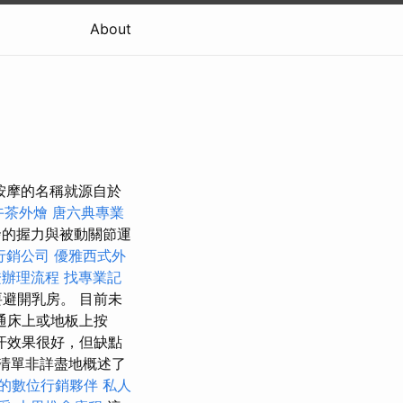
About
按摩的名稱就源自於
午茶外燴
唐六典專業
的握力與被動關節運
行銷公司
優雅西式外
證辦理流程
找專業記
避開乳房。 目前未
通床上或地板上按
汗效果很好，但缺點
的清單非詳盡地概述了
的數位行銷夥伴
私人