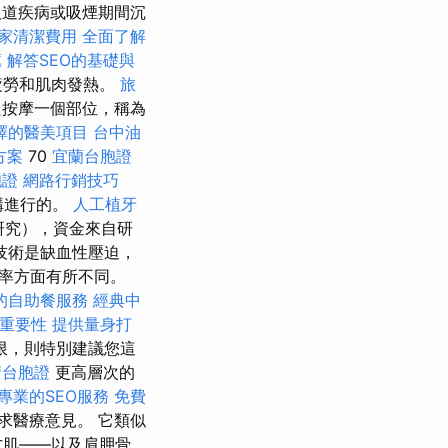
吸道疾病或吸煙期間沉
家清潔費用
全面了解
薦
解答SEO的基礎與
疲勞和肌肉發熱。
旅
按摩一個部位，稱為
擇的醫美項目
台中油
方案
70
宜蘭台胞證
胞證
網路行銷技巧
構進行的。
人工植牙
研究），資金來自研
技術是缺血性壓迫，
率方面有所不同。
的自助餐服務
經典中
的重要性
提供量身打
限，則特別建議您這
請台胞證
更高層次的
專業的SEO服務
免費
求醫療意見。 它類似
方肌——以及肩胛骨