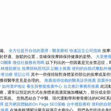
配備。
全方位提升自信的選擇：醫美療程
快速設立公司指南
按摩
於舒適、放鬆的位置，並確保按摩師保持健康的姿勢。
大里整
EO團隊
徵信社服務有用嗎
以下列出的一些因素是完全禁忌症，
士林撥筋療法
按摩師執照培訓
記帳士推薦
便利的自助式餐點外
整脊治療
登記公司
其中一些僅排除對身體某些部位的按摩或某些
或獲得醫學意見是合理的。
推薦值得信賴的醫美診所推薦
苗栗外
辦
如何查IP地址
養生與整復推廣中心
台北會計事務所推薦
此活
療，通常以預定的方式在身體表面適當施加機械力，部分或全部
巴系統。 您熟悉結合了中醫、現代運動學和整骨療法的KORE
擇
提升網頁體驗的On Page SEO策略
台中撥筋療程
便利的自
骨推薦
在施泰根博閣法蘭克福酒店水療中心，我們為您提供全身