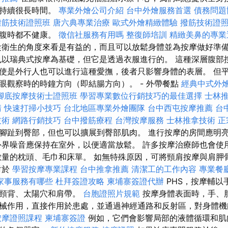
能持續很長時間。
專業外燴公司介紹
台中外燴服務首選
債務問題
撥筋技術證照班
唐六典專業治療
歐式外燴精緻體驗
撥筋技術證
飽腹時都不健康。
徵信社服務有用嗎
整復師培訓
精緻美鼻的專業
衛生的角度來看是有益的，而且可以放鬆身體並為按摩做好準
也以瑞典式按摩為基礎，但它是透過衣服進行的。 這種深層腹部
使是外行人也可以進行這種愛撫，後者只影響身體的表層。 但
眼觀察時的時鐘方向（即結腸方向）。 - 外帶餐點
經典中式外
腳底按摩技術士證照班
學習專業數位行銷技巧的最佳選擇
士林
請
快速打掃小技巧
台北地區專業外燴團隊
台中西屯按摩推薦
台
技術
網路行銷技巧
台中撥筋療程
台灣按摩服務
士林推拿技術
正
腳趾到臀部，但也可以擴展到臀部肌肉。 進行按摩的房間應明
外界噪音應保持在室外，以便適當放鬆。 許多按摩治療師也會使
數量的枕頭、毛巾和床單。 如無特殊原因，可將頸肩按摩與肩胛
對於
學習按摩專業課程
台中推拿推薦
清潔工的工作內容
專業餐
家事服務有哪些
杜拜簽證攻略
柬埔寨簽證代辦
PHS，按摩輔以
、頸背、太陽穴和肩帶。
台胞證照片規範
按摩身體表面時，手、
械作用，直接作用於患處，並通過神經通路和反射區，對身體機
按摩證照課程
柬埔寨簽證
例如，它們會影響局部的液體循環和肌