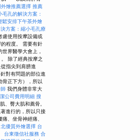
門外燴推薦選擇
推薦
小毛孔的解決方案：
輕鬆安排下午茶外燴
解決方案：縮小毛孔療
考慮使用按摩設備或
的程度。 需要有針
的世界醫學大會上，
）。 除了經典按摩之
是從指尖到肩膀進
要針對有問題的部位進
肋骨正下方），所以
醫師
我們身體非常大
潔公司費用明細
搜
臀中肌、臀大肌和薦骨。
著進行的，所以只接
腰痛、坐骨神經痛、
台北優質外燴選擇
台
。
台東徵信社服務
合