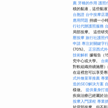
薦
牙橋的作用
護照
積的黏液，這些黏
台胞證
台中按摩店
應用問題
持續一小時
行社代辦護照服務
局部按摩。 這些研
壓按摩
旅行社護照
申請
專注於關鍵字
(70%)。
正宗西式
技術解析
據報告（1
究中心或大學。
台
對軟組織持續施壓）
在這裡您可以享受專
式外燴菜單推薦
專
造的SEO解決方案
樣做。
提供量身打造
疾病治療已經屬於
按摩入門課程
專業
於背部按摩，但不影