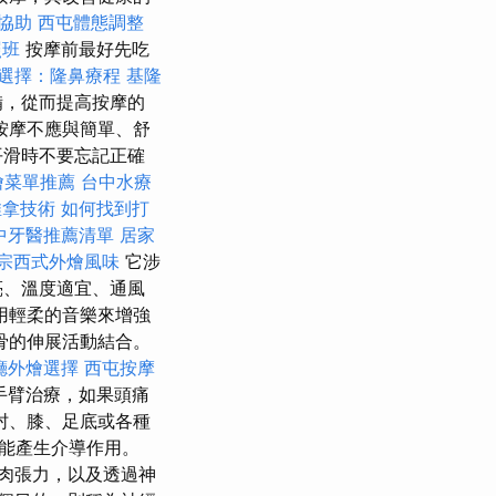
協助
西屯體態調整
照班
按摩前最好先吃
選擇：隆鼻療程
基隆
備，從而提高按摩的
按摩不應與簡單、舒
平滑時不要忘記正確
燴菜單推薦
台中水療
推拿技術
如何找到打
中牙醫推薦清單
居家
宗西式外燴風味
它涉
亮、溫度適宜、通風
用輕柔的音樂來增強
骨的伸展活動結合。
廳外燴選擇
西屯按摩
手臂治療，如果頭痛
肘、膝、足底或各種
能產生介導作用。
肉張力，以及透過神