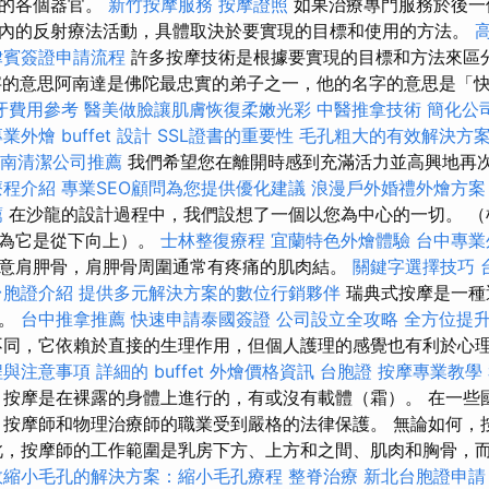
置的各個器官。
新竹按摩服務
按摩證照
如果治療專門服務於後一
內的反射療法活動，具體取決於要實現的目標和使用的方法。
律賓簽證申請流程
許多按摩技術是根據要實現的目標和方法來區分
名字的意思阿南達是佛陀最忠實的弟子之一，他的名字的意思是「
牙費用參考
醫美做臉讓肌膚恢復柔嫩光彩
中醫推拿技術
簡化公
業外燴 buffet 設計
SSL證書的重要性
毛孔粗大的有效解決方
南清潔公司推薦
我們希望您在離開時感到充滿活力並高興地再
療程介紹
專業SEO顧問為您提供優化建議
浪漫戶外婚禮外燴方
薦
在沙龍的設計過程中，我們設想了一個以您為中心的一切。 （
因為它是從下向上）。
士林整復療程
宜蘭特色外燴體驗
台中專業
意肩胛骨，肩胛骨周圍通常有疼痛的肌肉結。
關鍵字選擇技巧
台胞證介紹
提供多元解決方案的數位行銷夥伴
瑞典式按摩是一種
術。
台中推拿推薦
快速申請泰國簽證
公司設立全攻略
全方位提
不同，它依賴於直接的生理作用，但個人護理的感覺也有利於心
程與注意事項
詳細的 buffet 外燴價格資訊
台胞證
按摩專業教學
按摩是在裸露的身體上進行的，有或沒有載體（霜）。 在一些
 按摩師和物理治療師的職業受到嚴格的法律保護。 無論如何，
此，按摩師的工作範圍是乳房下方、上方和之間、肌肉和胸骨，
效縮小毛孔的解決方案：縮小毛孔療程
整脊治療
新北台胞證申請