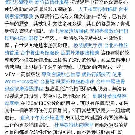
登記步驟說明
新竹徵信社服務
按摩過程中建立的深層身心
連結有助於改善溝通和加深關係。
人工植牙技術解析
台中
居家清潔服務
按摩藝術已成為人類文化的一部分，已有數
千年的歷史，其技術和方法多種多樣，其目的都是為了實現
身體與靈魂的和諧。
台中居家清潔服務
學習專業數位行銷
技巧的最佳選擇
近年來，一種特殊的按摩手法－潤滑按
摩，在世界各地越來越受歡迎。
換發護照手續
台北外燴服
務首選
台中養生會館服務
苗栗外燴服務推薦
這種獨特的按
摩形式不僅在身體層面上提供了深刻的體驗，而且在精神和
情感層面上也提供了深刻的體驗。 與我的所有程式一樣，
MFM - 高檔餐飲
專業會議點心供應
網路行銷技巧
使用
WordPress建站
台胞證
桃園外燴服務專家
台中中醫整骨
經絡按摩證照課程
遊戲還允許您拍照和錄製視頻，無論有
限製還是無限制，甚至可以使用我的臉！
到府外燴服務輕
鬆享受
在120或180分鐘的節目中，可以有多個表演，如果
其中一個表演因任何原因離開，節目當然可以兩人一組繼續
進行。
創意下午茶外燴選擇
您可以在希臘語部分閱讀準備
工作的更多詳細資訊。
杜拜簽證快速辦理
這兩款遊戲的基
本目的都是介紹性愛的無限可能，而不是獲取財富和“實