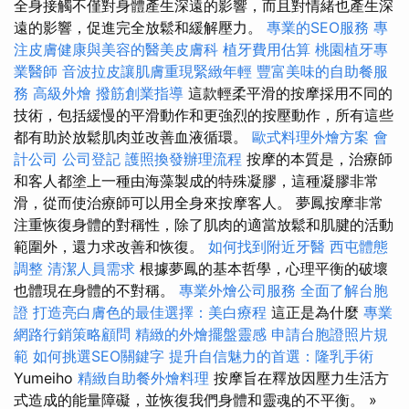
全身接觸不僅對身體產生深遠的影響，而且對情緒也產生深
遠的影響，促進完全放鬆和緩解壓力。
專業的SEO服務
專
注皮膚健康與美容的醫美皮膚科
植牙費用估算
桃園植牙專
業醫師
音波拉皮讓肌膚重現緊緻年輕
豐富美味的自助餐服
務
高級外燴
撥筋創業指導
這款輕柔平滑的按摩採用不同的
技術，包括緩慢的平滑動作和更強烈的按壓動作，所有這些
都有助於放鬆肌肉並改善血液循環。
歐式料理外燴方案
會
計公司
公司登記
護照換發辦理流程
按摩的本質是，治療師
和客人都塗上一種由海藻製成的特殊凝膠，這種凝膠非常
滑，從而使治療師可以用全身來按摩客人。 夢鳳按摩非常
注重恢復身體的對稱性，除了肌肉的適當放鬆和肌腱的活動
範圍外，還力求改善和恢復。
如何找到附近牙醫
西屯體態
調整
清潔人員需求
根據夢鳳的基本哲學，心理平衡的破壞
也體現在身體的不對稱。
專業外燴公司服務
全面了解台胞
證
打造亮白膚色的最佳選擇：美白療程
這正是為什麼
專業
網路行銷策略顧問
精緻的外燴擺盤靈感
申請台胞證照片規
範
如何挑選SEO關鍵字
提升自信魅力的首選：隆乳手術
Yumeiho
精緻自助餐外燴料理
按摩旨在釋放因壓力生活方
式造成的能量障礙，並恢復我們身體和靈魂的不平衡。 »