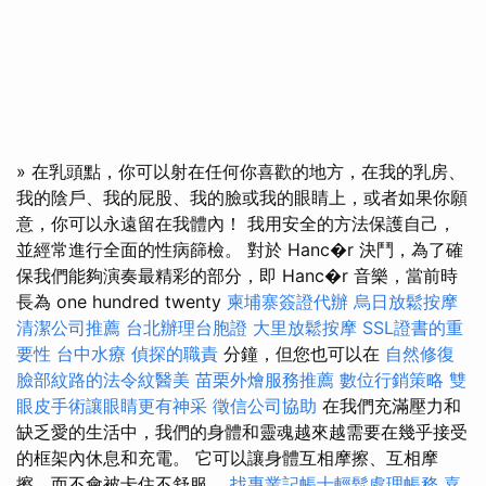
» 在乳頭點，你可以射在任何你喜歡的地方，在我的乳房、
我的陰戶、我的屁股、我的臉或我的眼睛上，或者如果你願
意，你可以永遠留在我體內！ 我用安全的方法保護自己，
並經常進行全面的性病篩檢。 對於 Hanc�r 決鬥，為了確
保我們能夠演奏最精彩的部分，即 Hanc�r 音樂，當前時
長為 one hundred twenty
柬埔寨簽證代辦
烏日放鬆按摩
清潔公司推薦
台北辦理台胞證
大里放鬆按摩
SSL證書的重
要性
台中水療
偵探的職責
分鐘，但您也可以在
自然修復
臉部紋路的法令紋醫美
苗栗外燴服務推薦
數位行銷策略
雙
眼皮手術讓眼睛更有神采
徵信公司協助
在我們充滿壓力和
缺乏愛的生活中，我們的身體和靈魂越來越需要在幾乎接受
的框架內休息和充電。 它可以讓身體互相摩擦、互相摩
擦，而不會被卡住不舒服。
找專業記帳士輕鬆處理帳務
嘉