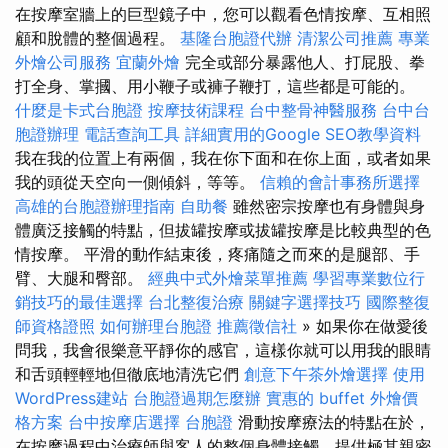
在按摩室牆上的巨型鏡子中，您可以觀看色情按摩、互相照
顧和脫體的整個過程。
基隆台胞證代辦
清潔公司推薦
專業
外燴公司服務
宜蘭外燴
完全或部分暴露他人、打屁股、拳
打全身、掌摑、用小鞭子或褲子鞭打，這些都是可能的。
什麼是卡式台胞證
按摩技術課程
台中整骨神醫服務
台中台
胞證辦理
電話查詢工具
詳細實用的Google SEO教學資料
我在我的位置上有兩個，我在你下面和在你上面，或者如果
我的頭從天空向一側傾斜，等等。
信賴的會計事務所選擇
高雄的台胞證辦理指南
自助餐
雖然密宗按摩也有身體與身
體廣泛接觸的特點，但拔罐按摩或拔罐按摩是比較典型的色
情按摩。 平滑的動作結束後，疼痛隨之而來的是腿部、手
臂、大腿和臀部。
經典中式外燴菜單推薦
學習專業數位行
銷技巧的最佳選擇
台北整復治療
關鍵字選擇技巧
國際整復
師資格證照
如何辦理台胞證
推薦徵信社
» 如果你在做愛後
問我，我會很樂意平靜你的感官，這樣你就可以用我的眼睛
和舌頭輕輕地但徹底地清洗它們
創意下午茶外燴選擇
使用
WordPress建站
台胞證過期怎麼辦
實惠的 buffet 外燴價
格方案
台中按摩店選擇
台胞證
滑動按摩療法的特點在於，
在按摩過程中治療師與客人的整個身體接觸，提供極其親密