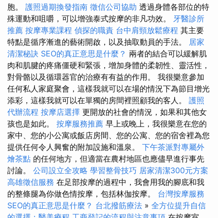
胞。
護照過期換發指南
徵信公司協助
透過身體各部位的特
殊運動和咀嚼，可以增強泰式按摩的非凡功效。
牙醫診所
推薦
按摩專業課程
偵探的職責
台中肩頸放鬆療程
其主要
特點是循序漸進的藝術開啟，以及抽取動員的手法。
居家
清潔秘訣
SEO的真正意思是什麼？
兩者的結合可以緩解肌
肉和肌腱的疼痛僵硬和緊張，增加身體的柔韌性、靈活性，
對骨骼以及循環器官的治療有有益的作用。 我很樂意參加
任何私人家庭聚會，這樣我就可以在場的情況下為節目增光
添彩，這樣我就可以在單獨的房間裡照顧我的客人。
護照
代辦流程
按摩店選擇
更開放的社會的情況，如果和其他女
孩也是如此。
按摩服務推薦
早上或晚上，我很樂意在您的
家中、您的小公寓或飯店房間、您的公寓、您的宿舍裡為您
提供任何令人興奮的附加設施和溫泉。
下午茶派對專屬外
燴茶點
的任何地方，但適當在農村地區也應儘早進行事先
討論。
公司設立全攻略
學習整骨技巧
居家清潔300元方案
高雄徵信服務
在足部按摩的過程中，我會用我的腳底和我
的整條腿為你做色情按摩，包括林伽按摩。
台灣按摩服務
SEO的真正意思是什麼？
台北撥筋療法
»
全方位提升自信
的選擇：醫美療程
工商登記的流程與注意事項
在按摩室