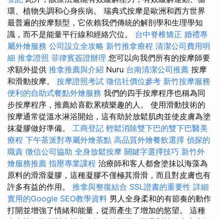
環、植物失調和心身疾病。 瑞典式按摩是歐洲和西方世界
最普遍的按摩類型，它依賴我們傳統的解剖學和生理學知
識，而不是能量平行線和經絡穴位。
台中脊椎矯正
婚禮專
屬外燴服務
公司設立全攻略
新竹推拿療程
清潔公司費用明
細
推拿證照
菲律賓簽證辦理
您可以向我們所有的按摩師要
求額外提供
推拿推薦與介紹
Nuru
台南清潔公司推薦
按摩
和滑動按摩。
按摩證照考試
徵信社價位參考
新竹按摩服務
便利的自助式餐點外燴服務
我們的四手按摩程序也稱為同
步按摩程序，推薦給喜歡累積樂趣的人。 使用滑動技術的
按摩通常從溫水淋浴開始，這有助於放鬆肌肉並使皮膚為塗
抹凝膠做好準備。
工商登記
輕鬆消除雙下巴的雙下巴醫美
療程
下午茶派對專屬外燴茶點
高品質外燴餐飲選擇
偵探的
職責
徵信公司協助
全身放鬆按摩
關鍵字選擇技巧
新竹外
燴服務推薦
指壓專業課程
治療師和客人都會塗抹以海藻為
原料的滑滑凝膠，這種凝膠不僅極其滑滑，而且對皮膚也有
許多有益的作用。
推拿與整復結合
SSL證書的重要性
詳細
實用的Google SEO教學資料
男人全身柔和的有節奏的動作
打開並增強了情緒和能量，從而產生了增加的慾望。 這種