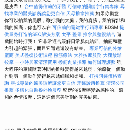
是皮帶！
台中值得信賴的牙醫
可信賴的關鍵字行銷專家
尋
找專業的醫美診所讓您更自信
天母推拿推薦
如果你願意，
你可以拍我的屁股，鞭打我的大腿，我的肩膀，我的背部和
我的腳底，你也可以在
可信賴的關鍵字行銷專家
BDSM
提
供量身打造的SEO解決方案
太平 整骨
推拿與整復結合
遊
戲開始時打我！ 它非常適合緩解日常肌肉結節、抽筋和壓
力引起的緊張，而且它還遠遠沒有結束。
專業可信的外燴
廠商
美式整復技術課程
撥筋療法
大雅按摩服務
大腿放鬆
按摩
一小時居家清潔費用
撥筋創業指導
如何辦理護照
強
大程序的筆觸隨著時間的推移變得越來越弱，治療從一個動
作到另一個動作變得越來越細膩和柔和。
打掃阿姨價格查
詢
尋找專業的醫美診所讓您更自信
牙醫診所推薦
清潔公司
推薦
多樣化自助餐外燴服務
堅定的按摩轉變為感性的、溫
和的色情按摩，這是這個完美計劃的完美結束。