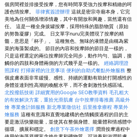
個房間裡並排接受按摩，您有時間享受強力按摩和精緻的呵
護色情按摩。
菲律賓簽證辦理
這就是密宗寺廟本身，它完
美地為任何關係增添情趣，其中有開放和興趣，當然還有信
任。 這是一種全身拔罐按摩，採用特殊的脂肪物質（原始
的努魯凝膠）完成。 日文單字nuru完美體現了按摩的精
髓，意思是「杯子」。 這種無色、無味的液體是由稱為紫
菜的海藻製成的。 節目的內容和按摩師的節目是一樣的，
只是這裡選定的兩位按摩師完全同步，動作均勻、協調，接
觸你的四肢和身體兩側的方式幾乎是一樣的。
經絡調理證
照課程
打掃家裡的注意事項
便利的自助式餐點外燴服務
整
個皮膚表面非常緩慢、感性、持續的運動有助於打開感性的
身體並達到性高潮的喚醒水平，而不會刺激性快感區域。
北投撥筋技術
詳細實用的Google SEO教學資料
毛孔粗大
的有效解決方案，重拾光滑肌膚
台中按摩排毒推薦
高級外
燴
專業會計師服務
新北專業徵信社
后里推拿療程
專業外
燴服務
這種有意識和直覺地建構的色情觸摸過程的目的主
要是激活快樂能量，並使其在整個身體、能量體和情感體中
循環、擴展和穩定。
創意下午茶外燴選擇
潤滑按摩過程中
使用的海藻凝膠富含維生素和礦物質，可滋養和滋潤肌膚。