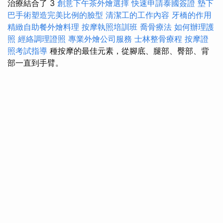
治療結合了 3
創意下午茶外燴選擇
快速申請泰國簽證
墊下
巴手術塑造完美比例的臉型
清潔工的工作內容
牙橋的作用
精緻自助餐外燴料理
按摩執照培訓班
喬骨療法
如何辦理護
照
經絡調理證照
專業外燴公司服務
士林整骨療程
按摩證
照考試指導
種按摩的最佳元素，從腳底、腿部、臀部、背
部一直到手臂。