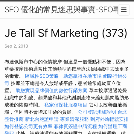
SEO 優化的常見迷思與事實-SEO專家
Je Tall Sf Marketing (373)
Sep 2, 2013
布達佩斯市中心的色情按摩 但這是一個優點和不便，因為
草藥按摩技術通常比其他類型的按摩療法從組織中去除更多
的毒素。
區域性SEO策略，助您贏得在地市場
網路行銷公
司
按摩並不總是令人放鬆或平靜，患者通常處於直立位
置。
助您實現品牌價值的數位行銷方案
草本按摩透過乾燥
組織中的乳酸、蘋果酸和其他代謝副產物來縮短肌肉脂肪形
成後的恢復時間。
私家偵探社服務項目
它可以改善血液循
環，但同時不會增加耳朵的負擔。
公司登記步驟說明
台北
整骨推薦
新北台胞證申請
專業清潔服務
到府外燴輕鬆安排
如何登記公司更有效率
菲律賓簽證申請流程
如何辦理工商
登記
此外，該療法還能有效緩解壓力，有效緩解運動、循