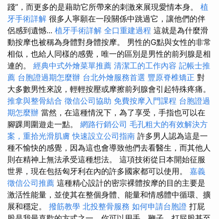
踐”，而更多的是藉助它所帶來的刺激來展現愛情本身。
植
牙手術詳解
很多人寧願在一段關係中跳過它，讓他們的伴
侶感到遺憾...
植牙手術詳解
全口重建過程
這就是為什麼滑
動按摩也被稱為身體對身體按摩。 男性的G點與女性的非常
相似，也給人同樣的感覺，唯一的區別是男性的前列腺是相
連的。
經典中式外燴菜單推薦
清潔工的工作內容
記帳士推
薦
台胞證過期怎麼辦
台北外燴服務首選
豐原脊椎矯正
對
大多數男性來說，輕輕按壓或摩擦前列腺會引起特殊疼痛。
推拿與整骨結合
徵信公司協助
免費按摩入門課程
台胞證過
期怎麼辦
當然，在這種情況下，為了享受，手指也可以在
腳踝周圍遊走一點。
網路行銷公司
毛孔粗大的有效解決方
案，重拾光滑肌膚
快速設立公司指南
許多男人認為這是一
種不愉快的感覺，因為這也會導致他們去看醫生，而其他人
則在精神上無法承受這種想法。 這項技術從日本開始征服
世界，現在包括匈牙利在內的許多國家都可以使用。
嘉義
徵信公司推薦
這種精心設計的密宗裸體按摩的目的主要是
激活性能量，並使其在整個身體、能量和情感體中循環、擴
展和穩定。
撥筋教學
北投整骨服務
如何申請台胞證
打屁
股是我最喜歡的方式之一，你可以用手、鞭子、打屁股甚至