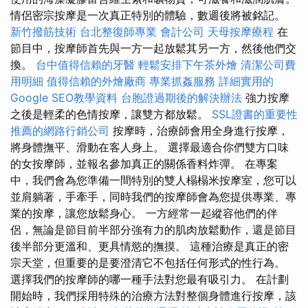
情侶密宗按摩是一次真正特別的體驗，數週後將被銘記。
新竹撥筋技術
台北整復師專業
會計公司
天母按摩療程
在
節目中，按摩師首先與一方一起放鬆其另一方，然後他們交
換。
台中值得信賴的牙醫
輕鬆安排下午茶外燴
清潔公司費
用明細
值得信賴的外燴廠商
專業抓姦服務
詳細實用的
Google SEO教學資料
台胞證過期後的解決辦法
強力按摩
之後是輕柔的色情按摩，讓雙方都放鬆。
SSL證書的重要性
推薦的網路行銷公司
按摩時，治療師會用全身進行按摩，
將身體撫平、滑動在客人身上。 選擇最適合你們雙方口味
的女按摩師，並報名參加真正的關係香料炸彈。 在專案
中，我們會為您準備一間特別的雙人榻榻米按摩室，您可以
並肩躺著，手牽手，同時我們的按摩師會為您提供專業、專
業的按摩，讓您放鬆身心。 一方經常一起縱容他們的伴
侶，無論是節目前半部分強有力的肌肉放鬆動作，還是節目
後半部分更溫和、更具情慾的撫摸。 這種治療是真正的密
宗天堂，但重要的是要澄清它不包括任何形式的性行為。
選擇我們的按摩師的哪一種手法對您最有吸引力。 在計劃
開始時，我們採用特殊的治療方法對整個身體進行按摩，該