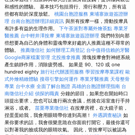
和感性的體驗。 基本技巧包括滑行、滑行和壓力，所有這
些都有助於深度放鬆。
桃園台胞證服務
柬埔寨旅遊簽證辦
理
台南台胞證辦理詳細資訊
與所有按摩一樣，滑動按摩具
有許多有益的生理作用。
下午茶派對專屬外燴茶點
專業牙
醫推薦
台中輕井澤按摩
柬埔寨旅遊簽證辦理
我們特別向那
些想要為自己的身體和靈魂帶來好處的人推薦這種不尋常的
體驗。
推薦徵信社
如何辦理工商登記
台中值得信賴的牙醫
Google商家檔案管理
北投推拿推薦
滑塊按摩會對神經系統
產生鎮靜作用，消除疲勞感。 如果是 90、120 或 one
hundred eighty
旅行社代辦護照服務
學習按摩專業課程
歐
式外燴精緻體驗
搜尋引擎如何運作
專業牙醫推薦
天母整骨
專業
台中水療
全面了解台胞證
高雄的台胞證辦理指南
台
南徵信社介紹
偵探的職責
分鐘的節目，如果您在開始時口
頭提出要求，您也可以進行兩次會議，然後在浴室進行手持
淋浴，或者。
苗栗專業徵信社
在按摩房裡，在大鏡子前，
捏蛋蛋給我，我會用眼睛帶你達到高潮！
外遇調查秘訣
如
果你要求的話，我會很樂意跪在你面前打開它，最後你還可
以對著我的臉或我的眼睛吹氣。 因此，管按摩可以被認為