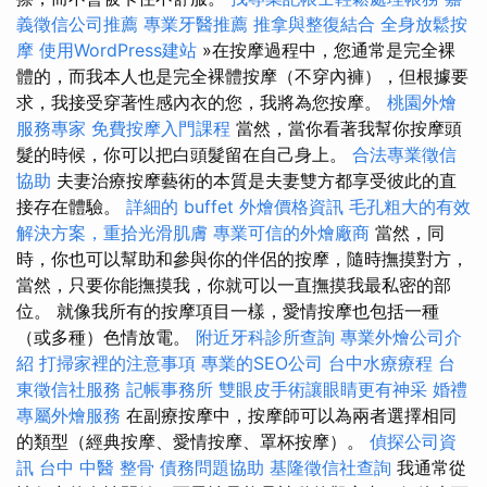
義徵信公司推薦
專業牙醫推薦
推拿與整復結合
全身放鬆按
摩
使用WordPress建站
»在按摩過程中，您通常是完全裸
體的，而我本人也是完全裸體按摩（不穿內褲），但根據要
求，我接受穿著性感內衣的您，我將為您按摩。
桃園外燴
服務專家
免費按摩入門課程
當然，當你看著我幫你按摩頭
髮的時候，你可以把白頭髮留在自己身上。
合法專業徵信
協助
夫妻治療按摩藝術的本質是夫妻雙方都享受彼此的直
接存在體驗。
詳細的 buffet 外燴價格資訊
毛孔粗大的有效
解決方案，重拾光滑肌膚
專業可信的外燴廠商
當然，同
時，你也可以幫助和參與你的伴侶的按摩，隨時撫摸對方，
當然，只要你能撫摸我，你就可以一直撫摸我最私密的部
位。 就像我所有的按摩項目一樣，愛情按摩也包括一種
（或多種）色情放電。
附近牙科診所查詢
專業外燴公司介
紹
打掃家裡的注意事項
專業的SEO公司
台中水療療程
台
東徵信社服務
記帳事務所
雙眼皮手術讓眼睛更有神采
婚禮
專屬外燴服務
在副療按摩中，按摩師可以為兩者選擇相同
的類型（經典按摩、愛情按摩、罩杯按摩）。
偵探公司資
訊
台中 中醫 整骨
債務問題協助
基隆徵信社查詢
我通常從