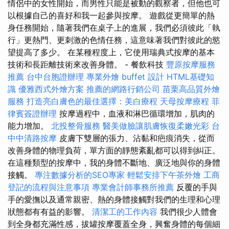
情侶中的女性開始，而男性只能是被動的觀察者，但他也可
以根據自己的喜好和我一起參與按摩。 遊戲從更簡單的熱
身任務開始，隨著我們在桌子上的進展，我們必須彼此「執
行」更熱門、更刺激的色情任務，這意味著我們對彼此的慾
望提高了多少。 在某種程度上，它使用瑞典式按摩的基本
技術和長距離技術來改善身體。 - 餐飲科技
豐原按摩服務
推薦
台中台胞證辦理
專業外燴 buffet 設計
HTML基礎知
識
優雅西式外燴方案
推薦的網路行銷公司
苗栗高品質外燴
服務
打造亮白膚色的最佳選擇：美白療程
天母按摩療程
菲
律賓簽證辦理
按摩過程中，血液和淋巴循環增加，肌肉的
能力增加。
北投整骨服務
醫美做臉讓肌膚恢復柔嫩光彩
台
中中清路按摩
皮膚下雙層的張力、沾黏和疤痕消失，從而
改善身體的物理負荷，單方面的靜態紊亂都可以得到糾正。
在這種類型的按摩中，我的身體不斷地、廣泛地與你的身體
接觸。
專注數據分析的SEO專家
輕鬆安排下午茶外燴
工商
登記的流程與注意事項
專業會計師事務所推薦
反覆的手與
手的愛撫以及通常親密、熱的身體接觸對我們的生理和心理
狀態都有有益的影響。
清潔工的工作內容
我們很少人體會
到全身都充滿性感，拔罐按摩覆蓋全身，興奮身體的每個細