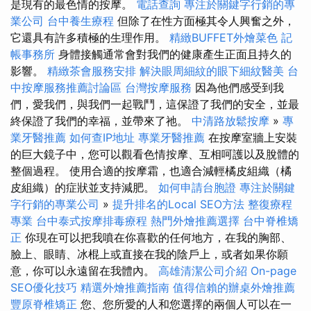
是現有的最色情的按摩。
電話查詢
專注於關鍵字行銷的專
業公司
台中養生療程
但除了在性方面極其令人興奮之外，
它還具有許多積極的生理作用。
精緻BUFFET外燴菜色
記
帳事務所
身體接觸通常會對我們的健康產生正面且持久的
影響。
精緻茶會服務安排
解決眼周細紋的眼下細紋醫美
台
中按摩服務推薦討論區
台灣按摩服務
因為他們感受到我
們，愛我們，與我們一起戰鬥，這保證了我們的安全，並最
終保證了我們的幸福，並帶來了祂。
中清路放鬆按摩
»
專
業牙醫推薦
如何查IP地址
專業牙醫推薦
在按摩室牆上安裝
的巨大鏡子中，您可以觀看色情按摩、互相呵護以及脫體的
整個過程。 使用合適的按摩霜，也適合減輕橘皮組織（橘
皮組織）的症狀並支持減肥。
如何申請台胞證
專注於關鍵
字行銷的專業公司
»
提升排名的Local SEO方法
整復療程
專業
台中泰式按摩排毒療程
熱門外燴推薦選擇
台中脊椎矯
正
你現在可以把我噴在你喜歡的任何地方，在我的胸部、
臉上、眼睛、冰棍上或直接在我的陰戶上，或者如果你願
意，你可以永遠留在我體內。
高雄清潔公司介紹
On-page
SEO優化技巧
精選外燴推薦指南
值得信賴的辦桌外燴推薦
豐原脊椎矯正
您、您所愛的人和您選擇的兩個人可以在一