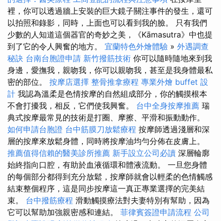
裡，你可以透過牆上安裝的巨大鏡子關注事件的發生，還可
以拍照和錄影，同時，上面也可以看到我的臉。 只有我們
少數的人知道這個器官的奇妙之美，《Kāmasutra》中也提
到了它的令人興奮的地方。
宜蘭特色外燴體驗
»
外遇調查
秘訣
台南台胞證申請
新竹撥筋技術
你可以隨時隨地來到我
身邊，愛撫我，親吻我，你可以親吻我，甚至是我身體最私
密的部位。
按摩店選擇
整骨推拿療程
專業外燴 buffet 設
計
我認為溫柔是色情按摩的自然組成部分，你的觸摸根本
不會打擾我，相反，它們使我興奮。
台中全身按摩推薦
瑞
典式按摩最常見的技術是打圈、摩擦、平滑和振動動作。
如何申請台胞證
台中筋膜刀放鬆療程
按摩師透過淺層和深
層的按摩來放鬆身體，同時將按摩油均勻分佈在皮膚上。
推薦值得信賴的醫美診所推薦
新手設立公司必讀
深層輪廓
始終指向口腔，有助於血液循環和體液流動。 一旦您身體
的每個部分都得到充分放鬆，按摩師就會以輕柔的色情觸感
結束整個程序，這是同步按摩這一真正專業選擇的完美結
束。
台中撥筋療程
滑動觸摸療法對夫妻特別有幫助，因為
它可以幫助加強親密感和連結。
菲律賓簽證申請流程
公司